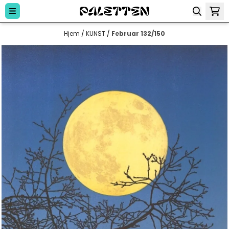
Hopp til innhold
Hjem
/
KUNST
/
Februar 132/150