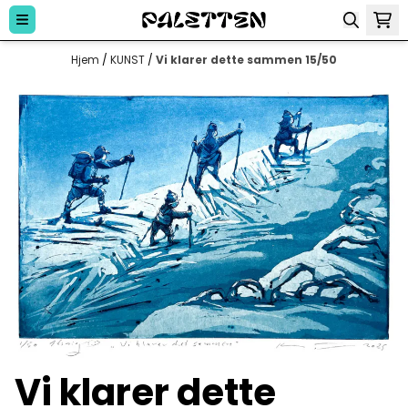
Hopp til innhold
Hjem
/
KUNST
/
Vi klarer dette sammen 15/50
Vi klarer dette