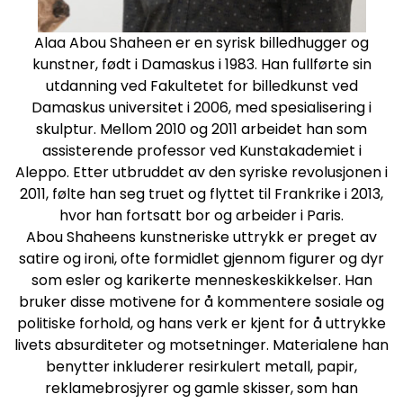
Alaa Abou Shaheen er en syrisk billedhugger og
kunstner, født i Damaskus i 1983. Han fullførte sin
utdanning ved Fakultetet for billedkunst ved
Damaskus universitet i 2006, med spesialisering i
skulptur. Mellom 2010 og 2011 arbeidet han som
assisterende professor ved Kunstakademiet i
Aleppo. Etter utbruddet av den syriske revolusjonen i
2011, følte han seg truet og flyttet til Frankrike i 2013,
hvor han fortsatt bor og arbeider i Paris.
Abou Shaheens kunstneriske uttrykk er preget av
satire og ironi, ofte formidlet gjennom figurer og dyr
som esler og karikerte menneskeskikkelser. Han
bruker disse motivene for å kommentere sosiale og
politiske forhold, og hans verk er kjent for å uttrykke
livets absurditeter og motsetninger. Materialene han
benytter inkluderer resirkulert metall, papir,
reklamebrosjyrer og gamle skisser, som han