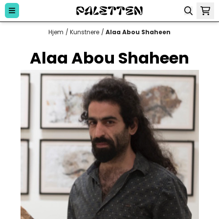
Hopp til innhold
Hjem
/
Kunstnere
/
Alaa Abou Shaheen
Alaa Abou Shaheen