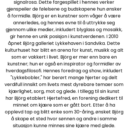
signalrosa. Dette fargespillet i hennes verker
gjenspeiler de følelsene og budskapene hun ønsker
å formidle. Björg er en kunstner som våger å være
annerledes, og hennes evne til å uttrykke seg
gjennom ulike medier, inkludert blyglass og mosaikk,
gir henne en unik posisjon i kunstverdenen. I 2010
åpnet Björg galleriet Lykkehaven i Sandvika. Dette
kulturhuset har blitt en arena for kunst, musikk og alt
som er vakkert i livet. Björg er mer enn bare en
kunstner; hun er også en inspirator og formidler av
hverdagsfilosofi. Hennes foredrag og show, inkludert
"Lykkebobler," har berørt mange hjerter og delt
verdifull innsikt om livets mest dyrebare temaer som
kjærlighet, sorg, mot og glede. I tillegg til sin kunst
har Björg etablert Hjertefred, en forening dedikert til
minnet om kjære som er gått bort. Etter å ha
opplevd tap og blitt enke som 30-åring, ønsket Björg
å skape et sted hvor sønnen og andre i samme
situasjon kunne minnes sine kjære med glede.