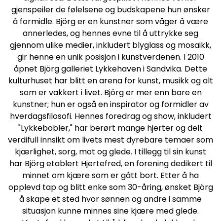
gjenspeiler de følelsene og budskapene hun ønsker
å formidle. Björg er en kunstner som våger å være
annerledes, og hennes evne til å uttrykke seg
gjennom ulike medier, inkludert blyglass og mosaikk,
gir henne en unik posisjon i kunstverdenen. I 2010
åpnet Björg galleriet Lykkehaven i Sandvika. Dette
kulturhuset har blitt en arena for kunst, musikk og alt
som er vakkert i livet. Björg er mer enn bare en
kunstner; hun er også en inspirator og formidler av
hverdagsfilosofi. Hennes foredrag og show, inkludert
"Lykkebobler," har berørt mange hjerter og delt
verdifull innsikt om livets mest dyrebare temaer som
kjærlighet, sorg, mot og glede. I tillegg til sin kunst
har Björg etablert Hjertefred, en forening dedikert til
minnet om kjære som er gått bort. Etter å ha
opplevd tap og blitt enke som 30-åring, ønsket Björg
å skape et sted hvor sønnen og andre i samme
situasjon kunne minnes sine kjære med glede.