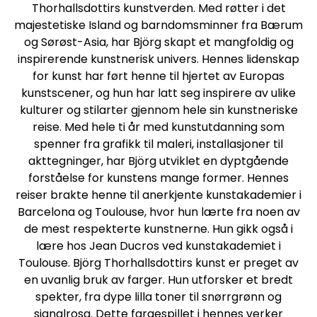
Thorhallsdottirs kunstverden. Med røtter i det
majestetiske Island og barndomsminner fra Bærum
og Sørøst-Asia, har Björg skapt et mangfoldig og
inspirerende kunstnerisk univers. Hennes lidenskap
for kunst har ført henne til hjertet av Europas
kunstscener, og hun har latt seg inspirere av ulike
kulturer og stilarter gjennom hele sin kunstneriske
reise. Med hele ti år med kunstutdanning som
spenner fra grafikk til maleri, installasjoner til
akttegninger, har Björg utviklet en dyptgående
forståelse for kunstens mange former. Hennes
reiser brakte henne til anerkjente kunstakademier i
Barcelona og Toulouse, hvor hun lærte fra noen av
de mest respekterte kunstnerne. Hun gikk også i
lære hos Jean Ducros ved kunstakademiet i
Toulouse. Björg Thorhallsdottirs kunst er preget av
en uvanlig bruk av farger. Hun utforsker et bredt
spekter, fra dype lilla toner til snørrgrønn og
signalrosa. Dette fargespillet i hennes verker