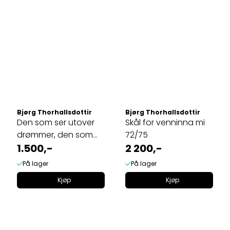
Bjørg Thorhallsdottir
Bjørg Thorhallsdottir
Den som ser utover
Skål for venninna mi
drømmer, den som
72/75
ser innover ...
1.500,-
2 200,-
På lager
På lager
Kjøp
Kjøp