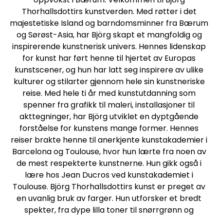
Thorhallsdottirs kunstverden. Med røtter i det
majestetiske Island og barndomsminner fra Bærum
og Sørøst-Asia, har Björg skapt et mangfoldig og
inspirerende kunstnerisk univers. Hennes lidenskap
for kunst har ført henne til hjertet av Europas
kunstscener, og hun har latt seg inspirere av ulike
kulturer og stilarter gjennom hele sin kunstneriske
reise. Med hele ti år med kunstutdanning som
spenner fra grafikk til maleri, installasjoner til
akttegninger, har Björg utviklet en dyptgående
forståelse for kunstens mange former. Hennes
reiser brakte henne til anerkjente kunstakademier i
Barcelona og Toulouse, hvor hun lærte fra noen av
de mest respekterte kunstnerne. Hun gikk også i
lære hos Jean Ducros ved kunstakademiet i
Toulouse. Björg Thorhallsdottirs kunst er preget av
en uvanlig bruk av farger. Hun utforsker et bredt
spekter, fra dype lilla toner til snørrgrønn og