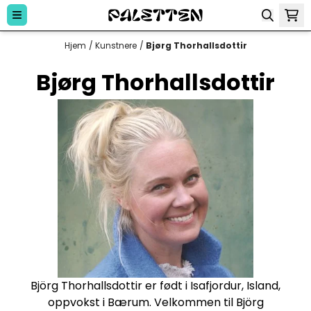
Hopp til innhold
Hjem
/
Kunstnere
/
Bjørg Thorhallsdottir
Bjørg Thorhallsdottir
Björg Thorhallsdottir er født i Isafjordur, Island,
oppvokst i Bærum. Velkommen til Björg