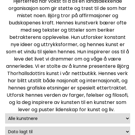
Hjertefred har vokst til å bli en landsdekkende
organisasjon som gir støtte og trøst til de som har
mistet noen. Björg tror på affirmasjoner og
budskapenes kraft. Hennes kunstverk bærer ofte
med seg tekster og titteler som beriker
betrakterens opplevelse. Hun utforsker konstant
nye ideer og uttrykksformer, og hennes kunst er
som et vindu til sjelen hennes. Hun inspirerer oss til å
leve det livet vi drømmer om og våge å være
annerledes. Vi er stolte av å kunne presentere Björg
Thorhallsdottirs kunst i vår nettbutikk. Hennes verk
har blitt utstilt både nasjonalt og internasjonalt, og
hennes grafiske etsninger er spesielt ettertraktet.
Utforsk hennes verden av farger, følelser og filosofi,
og la deg inspirere av kunsten til en kunstner som
lever og puster lidenskap for kunst og liv.