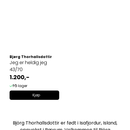
Bjørg Thorhallsdottir
Jeg er heldig jeg
43/70
1.200,-
På lager
Kjøp
Björg Thorhallsdottir er født i Isafjordur, Island,
oppvokst i Bærum. Velkommen til Björg