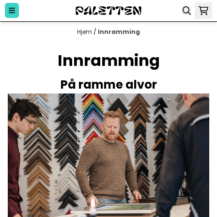
Hopp til innhold
Hjem
/
Innramming
Innramming
På ramme alvor