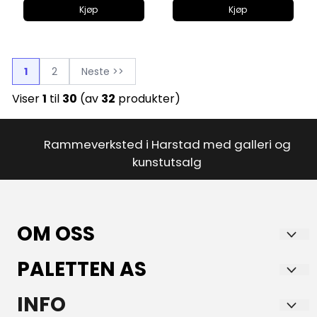
Kjøp
Kjøp
1
2
Neste >>
Viser
1
til
30
(av
32
produkter)
Rammeverksted i Harstad med galleri og
kunstutsalg
OM OSS
PALETTEN AS
Paletten AS Kunst og Innramming
er en faghandel med lidenskap for kunst,
Storgata 7
INFO
innramming og godt design.