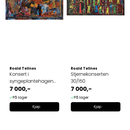
Roald Tellnes
Roald Tellnes
Konsert i
Stjernekonserten
syngeplantehagen
30/150
2/3
7 000,-
7 000,-
På lager
På lager
Kjøp
Kjøp