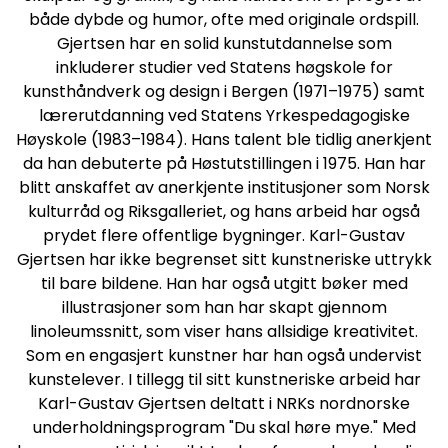
både dybde og humor, ofte med originale ordspill.
Gjertsen har en solid kunstutdannelse som
inkluderer studier ved Statens høgskole for
kunsthåndverk og design i Bergen (1971–1975) samt
lærerutdanning ved Statens Yrkespedagogiske
Høyskole (1983–1984). Hans talent ble tidlig anerkjent
da han debuterte på Høstutstillingen i 1975. Han har
blitt anskaffet av anerkjente institusjoner som Norsk
kulturråd og Riksgalleriet, og hans arbeid har også
prydet flere offentlige bygninger. Karl-Gustav
Gjertsen har ikke begrenset sitt kunstneriske uttrykk
til bare bildene. Han har også utgitt bøker med
illustrasjoner som han har skapt gjennom
linoleumssnitt, som viser hans allsidige kreativitet.
Som en engasjert kunstner har han også undervist
kunstelever. I tillegg til sitt kunstneriske arbeid har
Karl-Gustav Gjertsen deltatt i NRKs nordnorske
underholdningsprogram "Du skal høre mye." Med