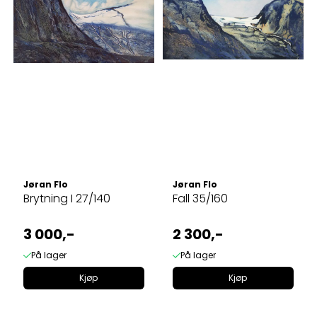
Jøran Flo
Jøran Flo
Brytning I 27/140
Fall 35/160
3 000,-
2 300,-
På lager
På lager
Kjøp
Kjøp