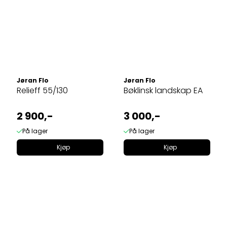
Jøran Flo
Jøran Flo
Relieff 55/130
Bøklinsk landskap EA
2 900,-
3 000,-
På lager
På lager
Kjøp
Kjøp