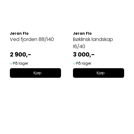
Jøran Flo
Jøran Flo
Ved fjorden 88/140
Bøklinsk landskap
16/40
2 900,-
3 000,-
På lager
På lager
Kjøp
Kjøp