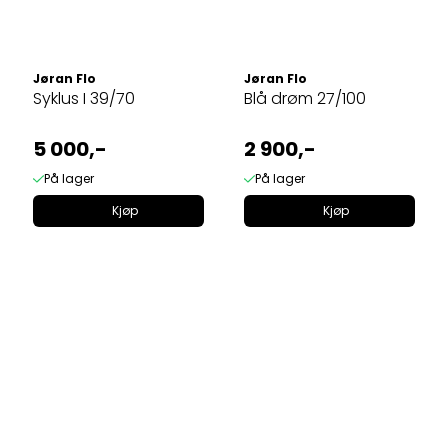
Jøran Flo
Jøran Flo
Syklus I 39/70
Blå drøm 27/100
5 000,-
2 900,-
På lager
På lager
Kjøp
Kjøp