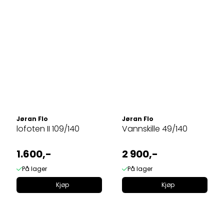
Jøran Flo
Jøran Flo
lofoten II 109/140
Vannskille 49/140
1.600,-
2 900,-
På lager
På lager
Kjøp
Kjøp