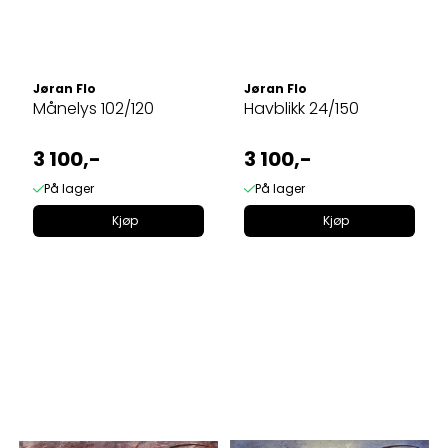
Jøran Flo
Jøran Flo
Månelys 102/120
Havblikk 24/150
3 100,-
3 100,-
På lager
På lager
Kjøp
Kjøp