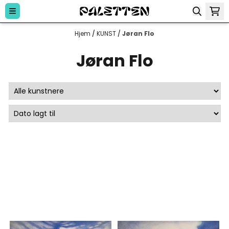
Hopp til innhold
Hjem
/
KUNST
/
Jøran Flo
Jøran Flo