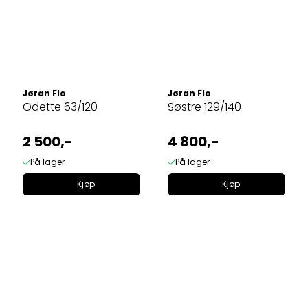
Jøran Flo
Jøran Flo
Odette 63/120
Søstre 129/140
2 500,-
4 800,-
På lager
På lager
Kjøp
Kjøp