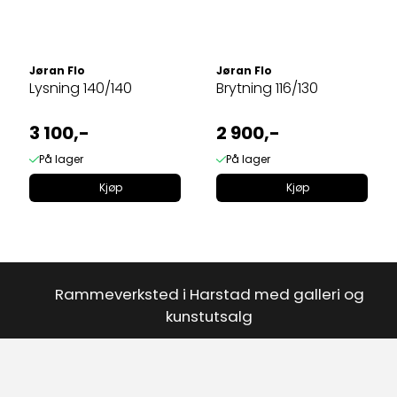
Jøran Flo
Jøran Flo
Lysning 140/140
Brytning 116/130
3 100,-
2 900,-
På lager
På lager
Kjøp
Kjøp
Rammeverksted i Harstad med galleri og
kunstutsalg