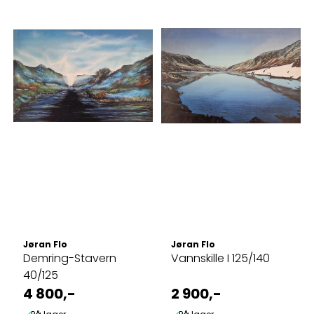
Jøran Flo
Jøran Flo
Demring-Stavern
Vannskille I 125/140
40/125
4 800,-
2 900,-