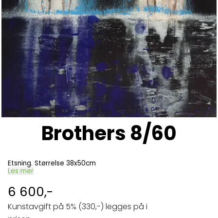
Brothers 8/60
Etsning. Størrelse 38x50cm
Les mer
6 600,-
Kunstavgift på 5% (330,-) legges på i