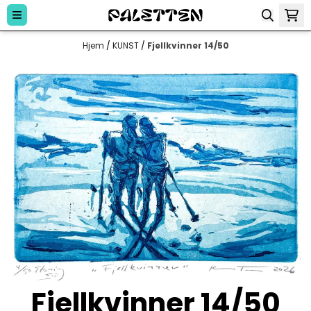
Hopp til innhold
Hjem
/
KUNST
/
Fjellkvinner 14/50
Fjellkvinner 14/50