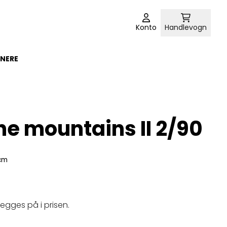
Konto
Handlevogn
NERE
the mountains II 2/90
8cm
legges på i prisen.