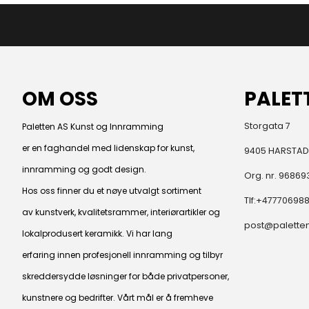
OM OSS
PALET
Storgata 7
Paletten AS Kunst og Innramming
er en faghandel med lidenskap for kunst,
9405 HARSTAD
innramming og godt design.
Org. nr. 96869
Hos oss finner du et nøye utvalgt sortiment
Tlf:
+47770698
av kunstverk, kvalitetsrammer, interiørartikler og
post@paletten
lokalprodusert keramikk. Vi har lang
erfaring innen profesjonell innramming og tilbyr
skreddersydde løsninger for både privatpersoner,
kunstnere og bedrifter. Vårt mål er å fremheve