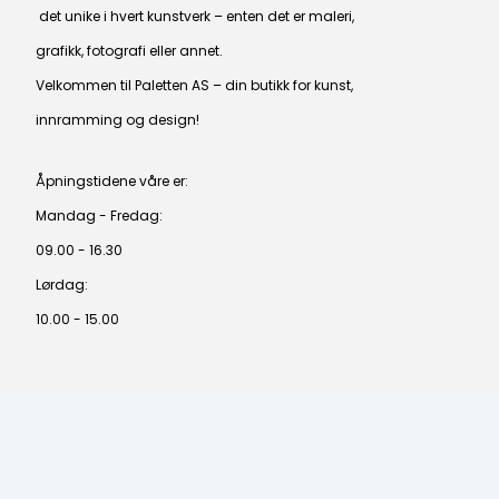
det unike i hvert kunstverk – enten det er maleri,
grafikk, fotografi eller annet.
Velkommen til Paletten AS – din butikk for kunst,
innramming og design!
Åpningstidene våre er:
Mandag - Fredag:
09.00 - 16.30
Lørdag:
10.00 - 15.00