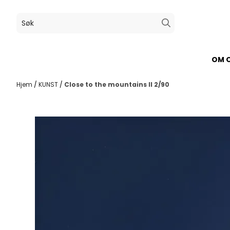
Hopp til innhold
OM 
Hjem
/
KUNST
/
Close to the mountains II 2/90