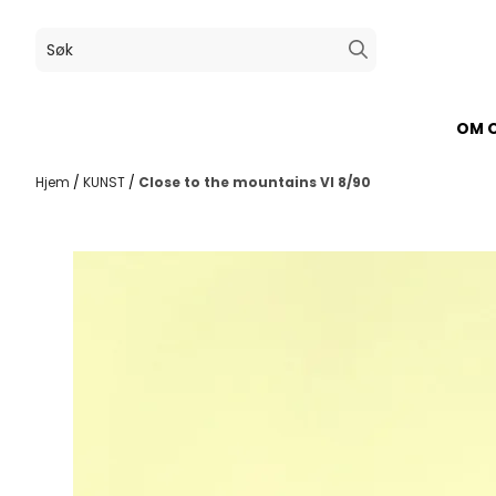
Hopp til innhold
OM 
Hjem
/
KUNST
/
Close to the mountains VI 8/90