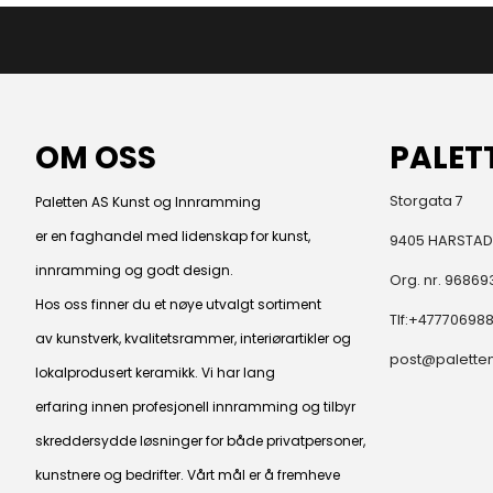
OM OSS
PALET
Storgata 7
Paletten AS Kunst og Innramming
er en faghandel med lidenskap for kunst,
9405 HARSTAD
innramming og godt design.
Org. nr. 96869
Hos oss finner du et nøye utvalgt sortiment
Tlf:
+47770698
av kunstverk, kvalitetsrammer, interiørartikler og
post@paletten
lokalprodusert keramikk. Vi har lang
erfaring innen profesjonell innramming og tilbyr
skreddersydde løsninger for både privatpersoner,
kunstnere og bedrifter. Vårt mål er å fremheve