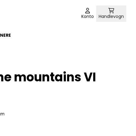
Konto
Handlevogn
NERE
the mountains VI
8cm