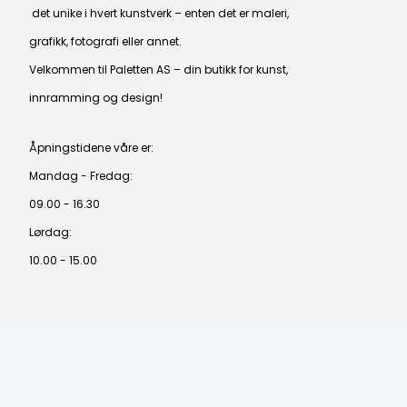
det unike i hvert kunstverk – enten det er maleri,
grafikk, fotografi eller annet.
Velkommen til Paletten AS – din butikk for kunst,
innramming og design!
Åpningstidene våre er:
Mandag - Fredag:
09.00 - 16.30
Lørdag:
10.00 - 15.00