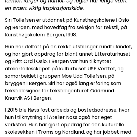
former, farger og humor, og fugler har lenge vært
en svært viktig inspirasjonskilde.
Siri Tollefsen er utdannet på Kunsthøgskolene i Oslo
og Bergen, med hovedfag fra seksjon for tekstil, på
Kunsthøgskolen i Bergen, 1998.
Hun har deltatt på en rekke utstillinger rundt i landet,
og har gjort oppdrag for blant annet Litteraturhuset
og Fritt Ord i Oslo. I Bergen var hun tilknyttet
atelierfellesskapet på kulturhuset USF Verftet, og
samarbeidet i gruppen Moe Udd Tollefsen, på
bryggen i Bergen. Siri har også lang erfaring som
tekstildesigner for tekstilagenturet Oddmund
Knarvik AS i Bergen.
I 2015 ble Nøss fast arbeids og bostedsadresse, hvor
hun i tilknytning til Atelier Nøss også har eget
verksted. Hun har gjort oppdrag for den kulturelle
skolesekken i Troms og Nordland, og har jobbet med