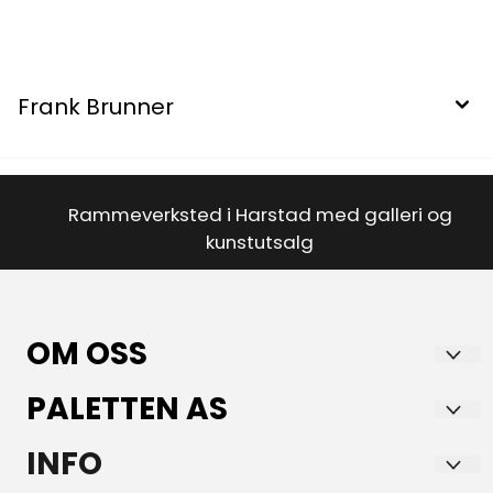
Frank Brunner
Rammeverksted i Harstad med galleri og
kunstutsalg
OM OSS
PALETTEN AS
Paletten AS Kunst og Innramming
er en faghandel med lidenskap for kunst,
Storgata 7
INFO
innramming og godt design.
9405 HARSTAD