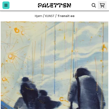
Hopp til innhold
Hjem
/
KUNST
/
Transit ea