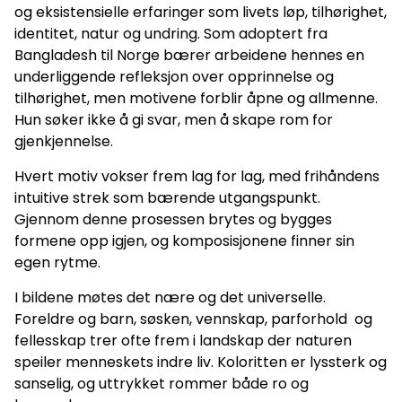
og eksistensielle erfaringer som livets løp, tilhørighet,
identitet, natur og undring. Som adoptert fra
Bangladesh til Norge bærer arbeidene hennes en
underliggende refleksjon over opprinnelse og
tilhørighet, men motivene forblir åpne og allmenne.
Hun søker ikke å gi svar, men å skape rom for
gjenkjennelse.
Hvert motiv vokser frem lag for lag, med frihåndens
intuitive strek som bærende utgangspunkt.
Gjennom denne prosessen brytes og bygges
formene opp igjen, og komposisjonene finner sin
egen rytme.
I bildene møtes det nære og det universelle.
Foreldre og barn, søsken, vennskap, parforhold og
fellesskap trer ofte frem i landskap der naturen
speiler menneskets indre liv. Koloritten er lyssterk og
sanselig, og uttrykket rommer både ro og